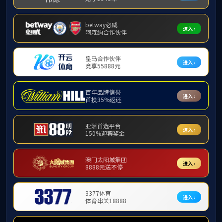
学术科研
科研成果
我院南方地区流域
学科简介
我院陈建华教授团
科研平台
纳米光子学材料与
科研团队
我院冯庆革教授团
我院王欣鹏副教授
科研成果