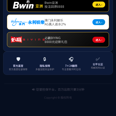
我院研究团队在嵌
学术交流
我院罗能能教授团队在N
我院陈庆发教授团
我院光电材料与器件
我院朱金良副教授
我院王欣鹏副教授
我院冯庆革教授团
我院冯庆革教授团
我院在新型铜基复
我院喻泽斌教授团