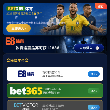
LETOU·国际米兰(中国区)官方网站
首页
学院概况
师资队伍
人才培养
学术科