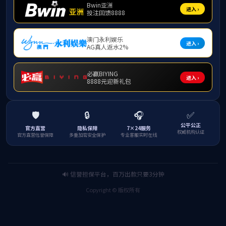
LETOU米兰官网
LETOU米兰官网
LETOU米兰官网
LETOU米兰官网
LETOU米兰官网
LETOU米兰官网
LETOU米兰官网
LETOU米兰官网
LETOU米兰官网2
LETOU米兰官网